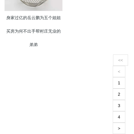
身家过亿的岳云鹏为五个姐姐
买房为何不出手帮村庄无业的
弟弟
<<
<
1
2
3
4
>